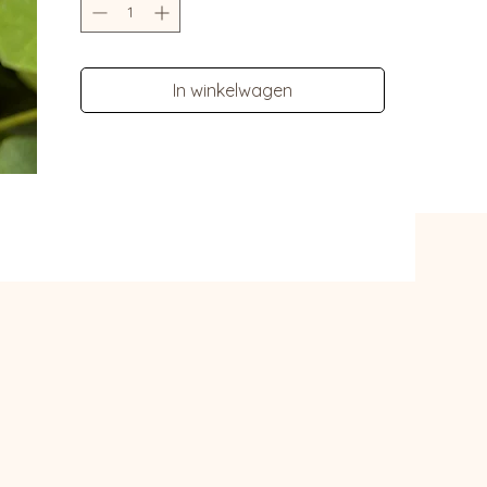
biologische pitten zijn geweldig
duurzaam en creatief speelgoed voor
kinderen. Ze stimuleren op een
speelse manier de verbeelding en de
In winkelwagen
zintuigelijk ontwikkeling van kinderen.
Het geeft kinderen de vrijheid om hun
eigen speelervaringen te creeren
zonder dat ze vastzitten aan strikte
regels of structuur.