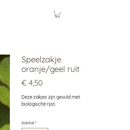
Speelzakje
oranje/geel ruit
Prijs
€ 4,50
Deze zakjes zijn gevuld met
biologische rijst.
Speelzakjes gemaakt van
Aantal
*
restmateriaal en gevuld met